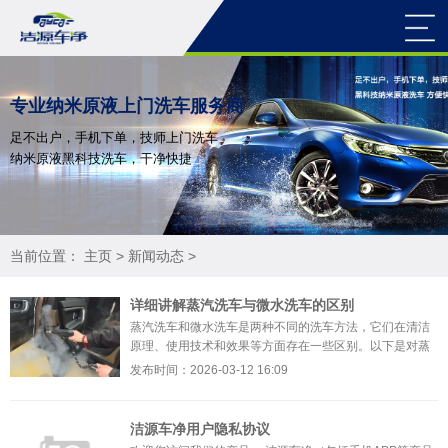
专业纳米原液上门洗车服务商
足不出户，手机下单，技师上门洗车
纳米原液黑科技洗车，干净快捷
当前位置：
主页
>
新闻动态
>
详细讲解蒸汽洗车与微水洗车的区别
蒸汽洗车和微水洗车是两种不同的洗车方法，它们在清洁
原理、使用技术和效果等方面存在一些区别。以下是对蒸
汽洗车和微水洗车的详细比较：清洁原理：蒸汽洗车：蒸
发布时间：2026-03-12 16:09
汽洗车是利
洁源车净用户隐私协议