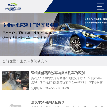
专业纳米原液上门洗车服务商
足不出户，手机下单，技师上门洗车
纳米原液黑科技洗车，干净快捷
当前位置：
主页
>
新闻动态
>
详细讲解蒸汽洗车与微水洗车的区别
蒸汽洗车和微水洗车是两种不同的洗车方法，它们在清洁
原理、使用技术和效果等方面存在一些区别。以下是对蒸
汽洗车和微水洗车的详细比较：清洁原理：蒸汽洗车：蒸
发布时间：2026-03-12 16:09
汽洗车是利
洁源车净用户隐私协议